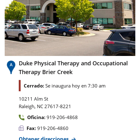
Duke Physical Therapy and Occupational
Therapy Brier Creek
Cerrado:
Se inaugura hoy en 7:30 am
10211 Alm St
,
Raleigh
NC
27617-8221
Oficina:
919-206-4868
Fax:
919-206-4860
Obtener direcciones