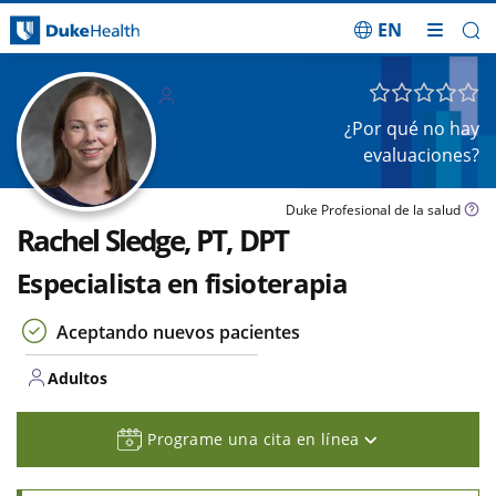
EN
Saltar navegación
Adulto
s
¿Por qué no hay
evaluaciones?
Duke Profesional de la salud
Rachel Sledge, PT, DPT
Especialista en fisioterapia
Aceptando nuevos pacientes
Adultos
Programe una cita en línea