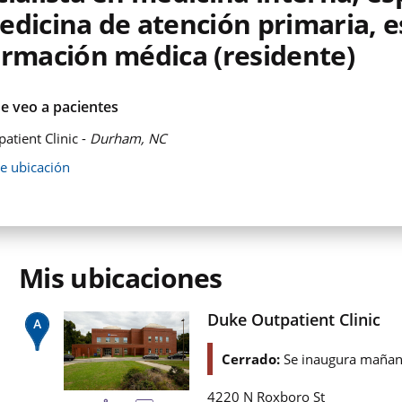
dicina de atención primaria, e
ormación médica (residente)
e veo a pacientes
atient Clinic -
Durham, NC
de ubicación
Mis ubicaciones
Duke Outpatient Clinic
Cerrado:
Se inaugura mañan
4220 N Roxboro St