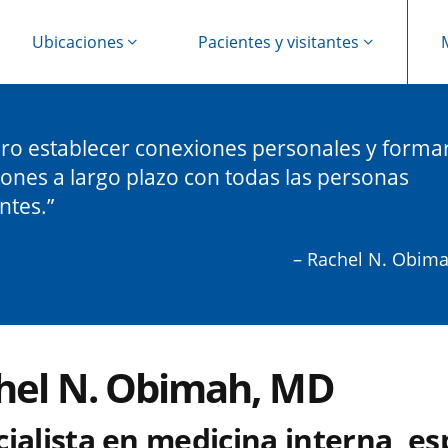
Ubicaciones
Pacientes y visitantes
ro establecer conexiones personales y forma
iones a largo plazo con todas las personas
ntes.
– Rachel N. Obim
hel N. Obimah, MD
ialista en medicina interna, es