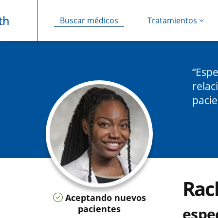
Buscar médicos
Tratamientos
Saltar navegación
Espe
relac
pacie
Rac
Aceptando nuevos
pacientes
espec