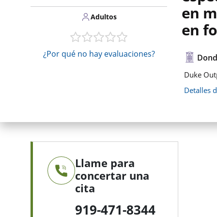
en me
Adultos
en f
¿Por qué no hay evaluaciones?
Dond
Duke Outp
Detalles 
Llame para
concertar una
cita
919-471-8344