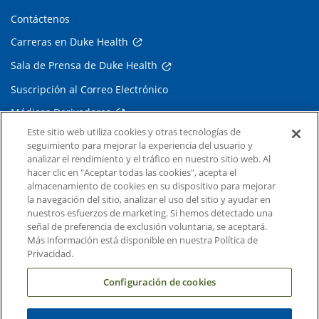
Contáctenos
Carreras en Duke Health
Sala de Prensa de Duke Health
Suscripción al Correo Electrónico
Médicos Derivadores
Este sitio web utiliza cookies y otras tecnologías de
seguimiento para mejorar la experiencia del usuario y
Enlaces relacionados
analizar el rendimiento y el tráfico en nuestro sitio web. Al
hacer clic en "Aceptar todas las cookies", acepta el
Duke Cancer Institute
almacenamiento de cookies en su dispositivo para mejorar
la navegación del sitio, analizar el uso del sitio y ayudar en
Duke Children's
nuestros esfuerzos de marketing. Si hemos detectado una
Duke School of Medicine
señal de preferencia de exclusión voluntaria, se aceptará.
Más información está disponible en nuestra Política de
Duke School of Nursing
Privacidad.
Duke University
Configuración de cookies