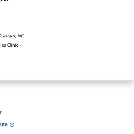
Durham, NC
s Clinic -
r
tute