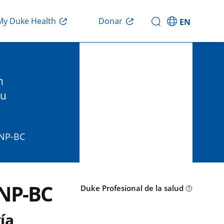
Donar
My Duke Health
EN
n
su
FNP-BC
FNP-BC
Duke Profesional de la salud
ía