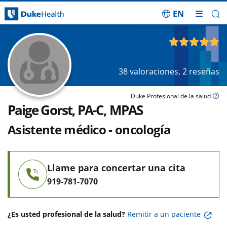
EN
Saltar navegación
4.80
de 5
38
valoraciones,
2
reseñas
Duke Profesional de la salud
Paige Gorst, PA-C, MPAS
Asistente médico - oncología
Llame para concertar una cita
919-781-7070
¿Es usted profesional de la salud?
Remitir a un paciente