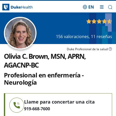
EN
Saltar navegación
4.61
de 5
156
valoraciones,
11
reseñas
Duke Profesional de la salud
Olivia C. Brown, MSN, APRN,
AGACNP-BC
Profesional en enfermería -
Neurología
Llame para concertar una cita
919-668-7600