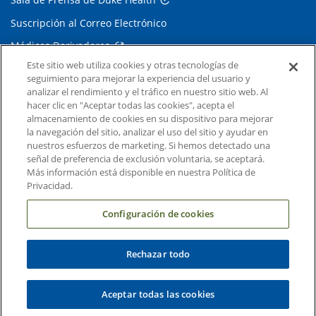
Suscripción al Correo Electrónico
Médicos Derivadores
Este sitio web utiliza cookies y otras tecnologías de
seguimiento para mejorar la experiencia del usuario y
Enlaces relacionados
analizar el rendimiento y el tráfico en nuestro sitio web. Al
hacer clic en "Aceptar todas las cookies", acepta el
Duke Cancer Institute
almacenamiento de cookies en su dispositivo para mejorar
la navegación del sitio, analizar el uso del sitio y ayudar en
Duke Children's
nuestros esfuerzos de marketing. Si hemos detectado una
Duke School of Medicine
señal de preferencia de exclusión voluntaria, se aceptará.
Más información está disponible en nuestra Política de
Duke School of Nursing
Privacidad.
Duke University
Configuración de cookies
Rechazar todo
Copyright © 2004-2026 Duke University Health System
Términos y condiciones
Aceptar todas las cookies
Política de Privacidad