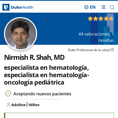
EN
Saltar navegación
Adultos
4.58
de 5
Niños
44
valoraciones,
1
reseñas
Duke Profesional de la salud
Nirmish R. Shah, MD
especialista en hematología,
especialista en hematología-
oncología pediátrica
Aceptando nuevos pacientes
Adultos
Niños