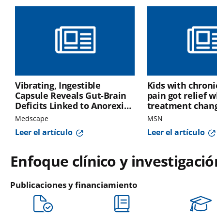
Vibrating, Ingestible
Kids with chron
Capsule Reveals Gut-Brain
pain got relief 
Deficits Linked to Anorexia
treatment chan
Relapse
crucial lesson a
Medscape
MSN
bodies
Leer el artículo
Leer el artículo
Enfoque clínico y investigació
Publicaciones y financiamiento