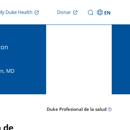
Donar
My Duke Health
EN
con
on, MD
Duke Profesional de la salud
a de