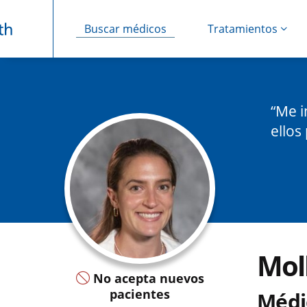
Buscar médicos
Tratamientos
Saltar navegación
Me i
ellos
Mol
No acepta nuevos
pacientes
Médi