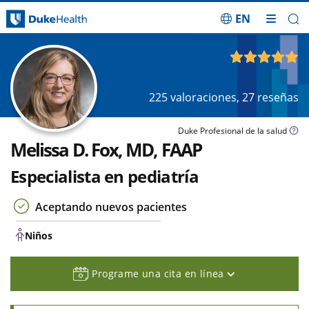
EN
Saltar navegación
Niños
4.84
de 5
225
valoraciones,
27
reseñas
Duke Profesional de la salud
Melissa D. Fox, MD, FAAP
Especialista en pediatría
Aceptando nuevos pacientes
Niños
Programe una cita en línea