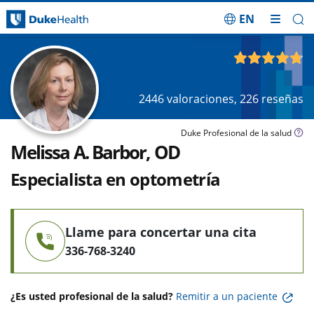
EN
Saltar navegación
4.73
de 5
2446
valoraciones,
226
reseñas
Duke Profesional de la salud
Melissa A. Barbor, OD
Especialista en optometría
Llame para concertar una cita
336-768-3240
¿Es usted profesional de la salud?
Remitir a un paciente