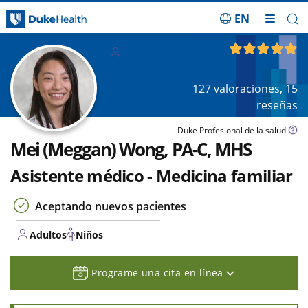
EN
Saltar navegación
Adultos
4.85
de 5
Niños
127
valoraciones,
15
reseñas
Duke Profesional de la salud
Mei (Meggan) Wong, PA-C, MHS
Asistente médico - Medicina familiar
Aceptando nuevos pacientes
Adultos
Niños
Programe una cita en línea