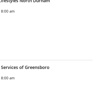
Lifestyles North Durham
n 8:00 am
y Services of Greensboro
n 8:00 am