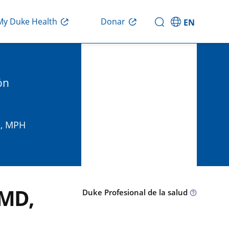
Donar
My Duke Health
EN
ón
D, MPH
 MD,
Duke Profesional de la salud