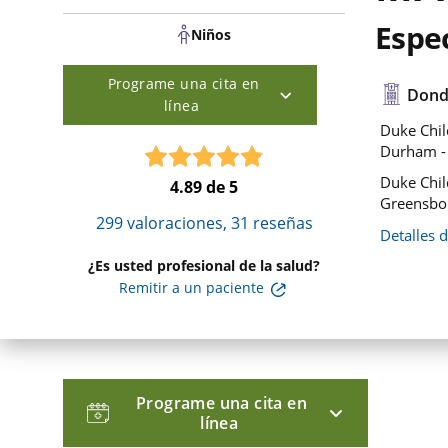
Espec
Niños
Programe una cita en
Dond
línea
Duke Chil
Durham 
Duke Child
4.89
de 5
Greensbo
299
valoraciones,
31
reseñas
Detalles 
¿Es usted profesional de la salud?
Remitir a un paciente
Programe una cita en
línea