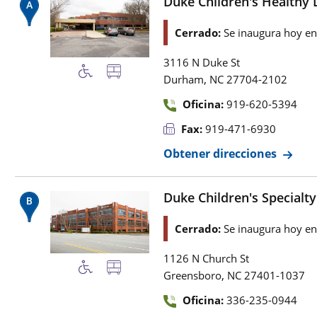
Duke Children's Healthy 
Cerrado:
Se inaugura hoy e
3116 N Duke St
,
Durham
NC
27704-2102
Oficina:
919-620-5394
Fax:
919-471-6930
Obtener direcciones
Duke Children's Specialt
Cerrado:
Se inaugura hoy e
1126 N Church St
,
Greensboro
NC
27401-1037
Oficina:
336-235-0944