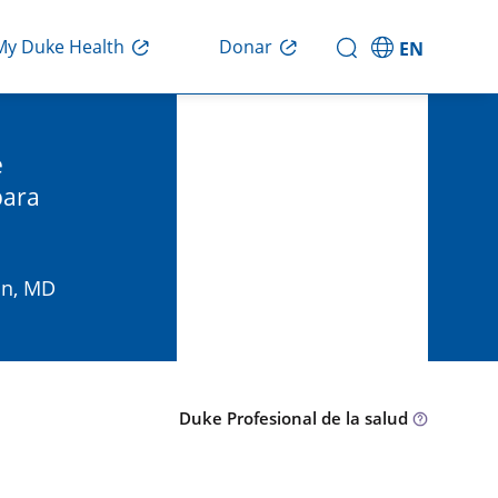
Donar
My Duke Health
EN
e
para
Gn, MD
Duke Profesional de la salud