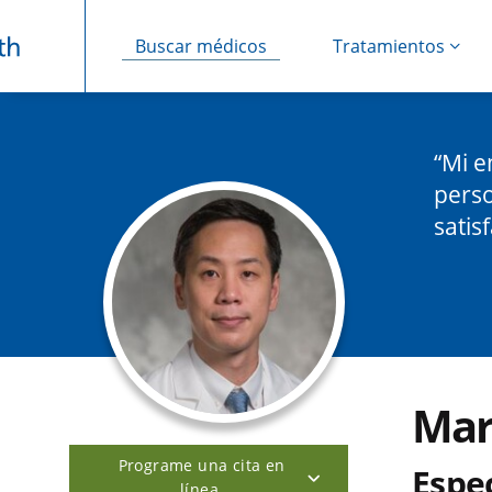
Buscar médicos
Tratamientos
Saltar navegación
Mi e
perso
satis
Mar
Programe una cita en
Espec
línea