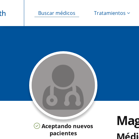
Buscar médicos
Tratamientos
Saltar navegación
Mag
Aceptando nuevos
pacientes
Médi