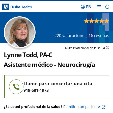
EN
Saltar navegación
4.87
de 5
220
valoraciones,
16
reseñas
Duke Profesional de la salud
Lynne Todd, PA-C
Asistente médico - Neurocirugía
Llame para concertar una cita
919-681-1973
¿Es usted profesional de la salud?
Remitir a un paciente