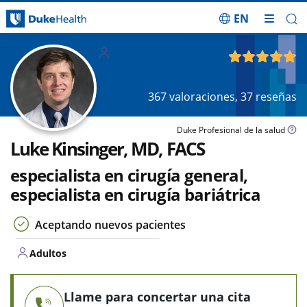
EN
Saltar navegación
Adultos
4.77
de 5
367
valoraciones,
37
reseñas
Duke Profesional de la salud
Luke Kinsinger, MD, FACS
especialista en cirugía general,
especialista en cirugía bariátrica
Aceptando nuevos pacientes
Adultos
Llame para concertar una cita