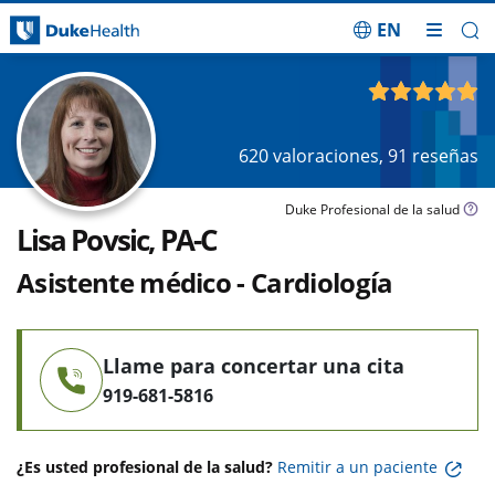
EN
Saltar navegación
4.93
de 5
620
valoraciones,
91
reseñas
Duke Profesional de la salud
Lisa Povsic, PA-C
Asistente médico - Cardiología
Llame para concertar una cita
919-681-5816
¿Es usted profesional de la salud?
Remitir a un paciente