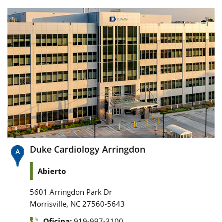
Duke Cardiology Arringdon
Abierto
5601 Arringdon Park Dr
,
Morrisville
NC
27560-5643
Oficina:
919-997-3100