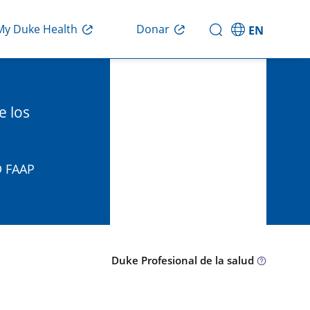
Donar
My Duke Health
EN
e los
D FAAP
Duke Profesional de la salud