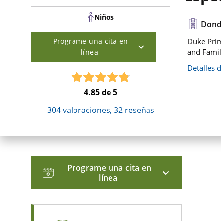
Niños
Dond
Programe una cita en
Duke Prim
and Famil
línea
Detalles 
4.85
de 5
304
valoraciones,
32
reseñas
Programe una cita en
línea