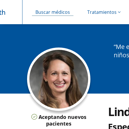
Buscar médicos
Tratamientos
Saltar navegación
Me e
niños
Lin
Aceptando nuevos
pacientes
Espec