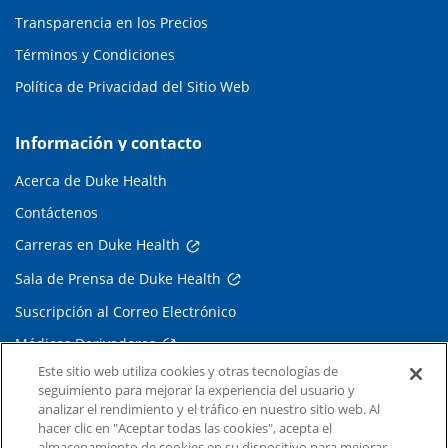
Transparencia en los Precios
Términos y Condiciones
Política de Privacidad del Sitio Web
Información y contacto
Acerca de Duke Health
Contáctenos
Carreras en Duke Health
Sala de Prensa de Duke Health
Suscripción al Correo Electrónico
Médicos Derivadores
Este sitio web utiliza cookies y otras tecnologías de
seguimiento para mejorar la experiencia del usuario y
Enlaces relacionados
analizar el rendimiento y el tráfico en nuestro sitio web. Al
hacer clic en "Aceptar todas las cookies", acepta el
Duke Cancer Institute
almacenamiento de cookies en su dispositivo para mejorar