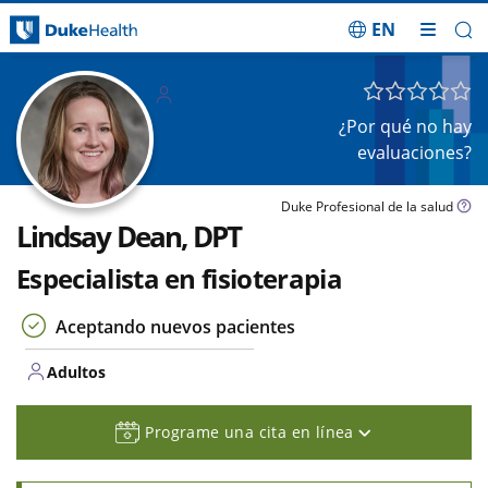
EN
Saltar navegación
Adulto
s
¿Por qué no hay
evaluaciones?
Duke Profesional de la salud
Lindsay Dean, DPT
Especialista en fisioterapia
Aceptando nuevos pacientes
Adultos
Programe una cita en línea