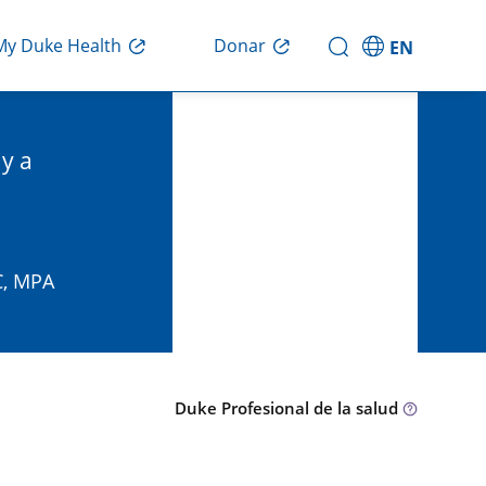
Donar
My Duke Health
EN
y a
C, MPA
Duke Profesional de la salud