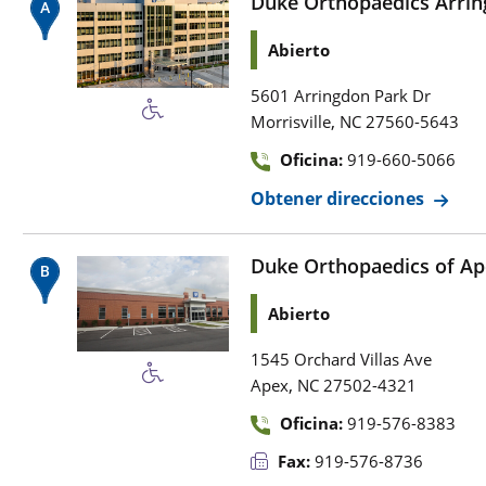
Duke Orthopaedics Arri
Abierto
5601 Arringdon Park Dr
,
Morrisville
NC
27560-5643
Oficina:
919-660-5066
Obtener direcciones
Duke Orthopaedics of A
Abierto
1545 Orchard Villas Ave
,
Apex
NC
27502-4321
Oficina:
919-576-8383
Fax:
919-576-8736