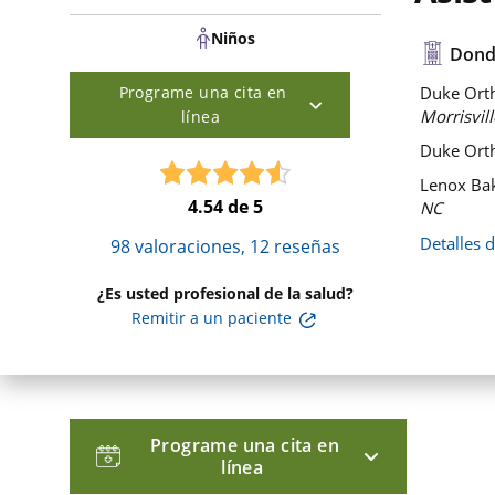
Niños
Dond
Programe una cita en
Duke Orth
Morrisvill
línea
Duke Orth
Lenox Bak
4.54
de 5
NC
Detalles 
98
valoraciones,
12
reseñas
¿Es usted profesional de la salud?
Remitir a un paciente
Programe una cita en
línea