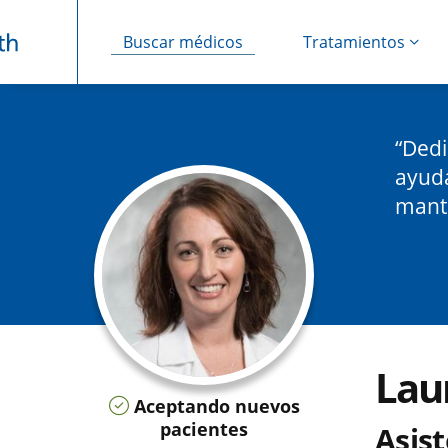
Buscar médicos
Tratamientos
Saltar navegación
Dedi
ayuda
mante
Lau
Aceptando nuevos
pacientes
Asis