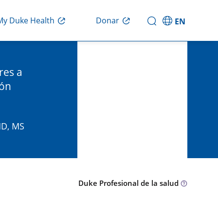
Donar
My Duke Health
EN
res a
ión
MD, MS
Duke Profesional de la salud