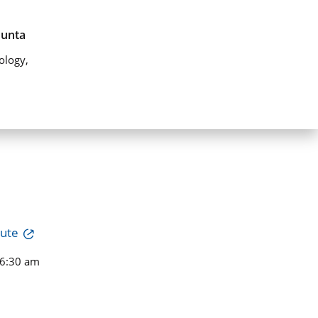
Junta
ology,
tute
 6:30 am