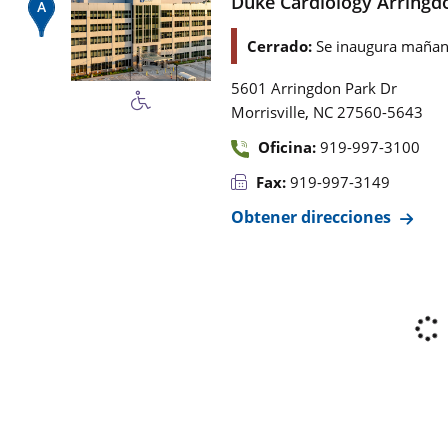
Duke Cardiology Arringd
Cerrado:
Se inaugura mañan
5601 Arringdon Park Dr
,
Morrisville
NC
27560-5643
Oficina:
919-997-3100
Fax:
919-997-3149
Obtener direcciones