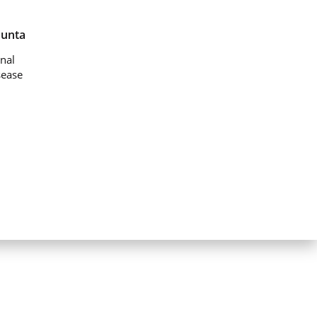
Junta
nal
sease