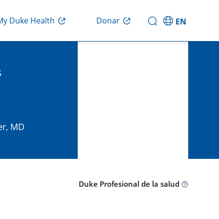
Donar
My Duke Health
EN
s
er, MD
Duke Profesional de la salud