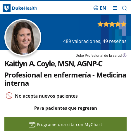
EN
Saltar navegación
4.89
de 5
489
valoraciones,
49
reseñas
Duke Profesional de la salud
Kaitlyn A. Coyle, MSN, AGNP-C
Profesional en enfermería - Medicina
interna
No acepta nuevos pacientes
Para pacientes que regresan
Programe una cita con MyChart