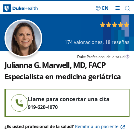
EN
Saltar navegación
4.84
de 5
174
valoraciones,
18
reseñas
Duke Profesional de la salud
Julianna G. Marwell, MD, FACP
Especialista en medicina geriátrica
Llame para concertar una cita
919-620-4070
¿Es usted profesional de la salud?
Remitir a un paciente