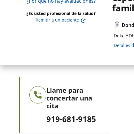
¿Por qué no hay evaluaciones?
famil
¿Es usted profesional de la salud?
Remitir a un paciente
Dond
Duke ADH
Detalles 
Llame para
concertar una
cita
919-681-9185