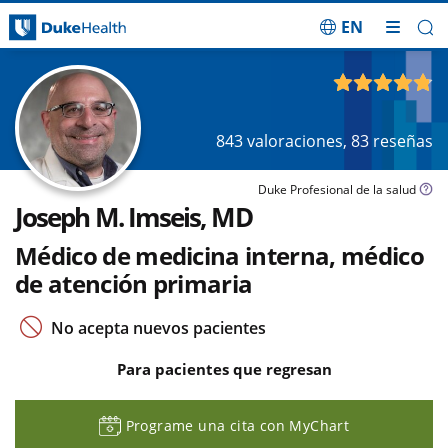
EN
Saltar navegación
4.79
de 5
843
valoraciones,
83
reseñas
Duke Profesional de la salud
Joseph M. Imseis, MD
Médico de medicina interna, médico
de atención primaria
No acepta nuevos pacientes
Para pacientes que regresan
Programe una cita con MyChart