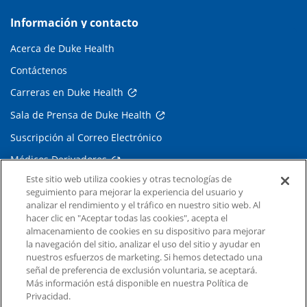
Información y contacto
Acerca de Duke Health
Contáctenos
Carreras en Duke Health
Sala de Prensa de Duke Health
Suscripción al Correo Electrónico
Médicos Derivadores
Este sitio web utiliza cookies y otras tecnologías de
seguimiento para mejorar la experiencia del usuario y
Enlaces relacionados
analizar el rendimiento y el tráfico en nuestro sitio web. Al
hacer clic en "Aceptar todas las cookies", acepta el
Duke Cancer Institute
almacenamiento de cookies en su dispositivo para mejorar
la navegación del sitio, analizar el uso del sitio y ayudar en
Duke Children's
nuestros esfuerzos de marketing. Si hemos detectado una
Duke School of Medicine
señal de preferencia de exclusión voluntaria, se aceptará.
Más información está disponible en nuestra Política de
Duke School of Nursing
Privacidad.