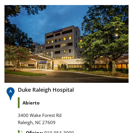
Duke Raleigh Hospital
Abierto
3400 Wake Forest Rd
,
Raleigh
NC
27609
Oficina:
919-954-3000