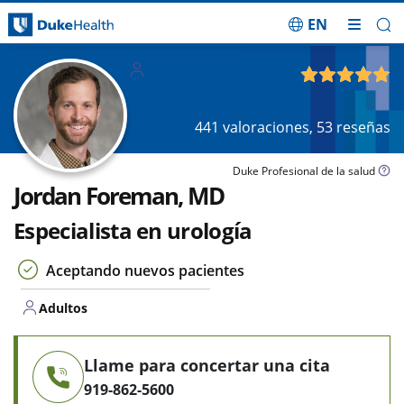
EN
Saltar navegación
Adultos
4.90
de 5
441
valoraciones,
53
reseñas
Duke Profesional de la salud
Jordan Foreman, MD
Especialista en urología
Aceptando nuevos pacientes
Adultos
Llame para concertar una cita
919-862-5600