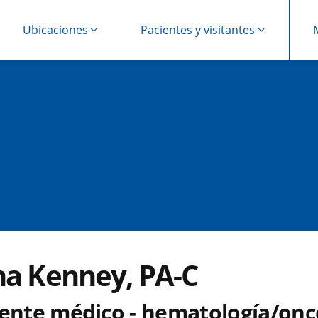
Ubicaciones
Pacientes y visitantes
na Kenney, PA-C
tente médico - hematología/onc