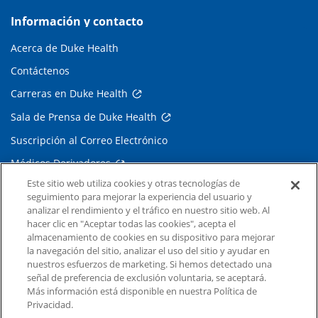
Información y contacto
Acerca de Duke Health
Contáctenos
Carreras en Duke Health
Sala de Prensa de Duke Health
Suscripción al Correo Electrónico
Médicos Derivadores
Este sitio web utiliza cookies y otras tecnologías de
seguimiento para mejorar la experiencia del usuario y
Enlaces relacionados
analizar el rendimiento y el tráfico en nuestro sitio web. Al
hacer clic en "Aceptar todas las cookies", acepta el
Duke Cancer Institute
almacenamiento de cookies en su dispositivo para mejorar
la navegación del sitio, analizar el uso del sitio y ayudar en
Duke Children's
nuestros esfuerzos de marketing. Si hemos detectado una
Duke School of Medicine
señal de preferencia de exclusión voluntaria, se aceptará.
Más información está disponible en nuestra Política de
Duke School of Nursing
Privacidad.