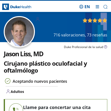
EN
Saltar navegación
Adultos
4.86
de 5
716
valoraciones,
73
reseñas
Duke Profesional de la salud
Jason Liss, MD
Cirujano plástico oculofacial y
oftalmólogo
Aceptando nuevos pacientes
Adultos
Llame para concertar una cita