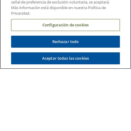
señal de preferencia de exclusión voluntaria, se aceptará.
Más información está disponible en nuestra Política de
Información y contacto
Privacidad.
Acerca de Duke Health
Configuración de cookies
Contáctenos
Carreras en Duke Health
Rechazar todo
Sala de Prensa de Duke Health
Aceptar todas las cookies
Suscripción al Correo Electrónico
Médicos Derivadores
Enlaces relacionados
Duke Cancer Institute
Duke Children's
Duke School of Medicine
Duke School of Nursing