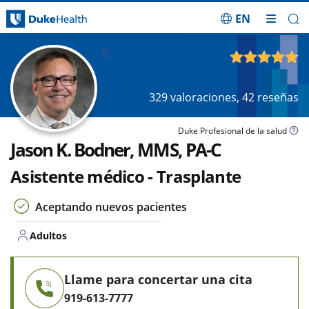
EN
Saltar navegación
Adultos
4.81
de 5
329
valoraciones,
42
reseñas
Duke Profesional de la salud
Jason K. Bodner, MMS, PA-C
Asistente médico - Trasplante
Aceptando nuevos pacientes
Adultos
Llame para concertar una cita
919-613-7777