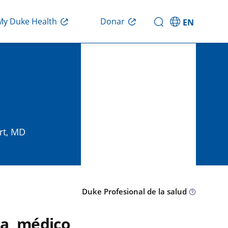
Donar
My Duke Health
EN
rt, MD
Duke Profesional de la salud
ra, médico