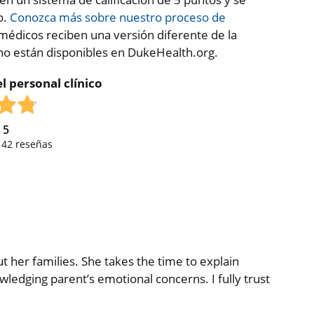
o.
Conozca más sobre nuestro proceso de
médicos reciben una versión diferente de la
 no están disponibles en DukeHealth.org.
l personal clínico
e
5
,
42
reseñas
t her families. She takes the time to explain
ledging parent’s emotional concerns. I fully trust