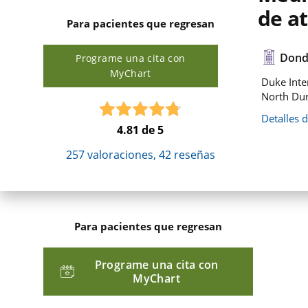
de a
Para pacientes que regresan
Dond
Programe una cita con
MyChart
Duke Inte
North Du
Detalles 
4.81
de 5
257
valoraciones,
42
reseñas
Para pacientes que regresan
Programe una cita con
MyChart