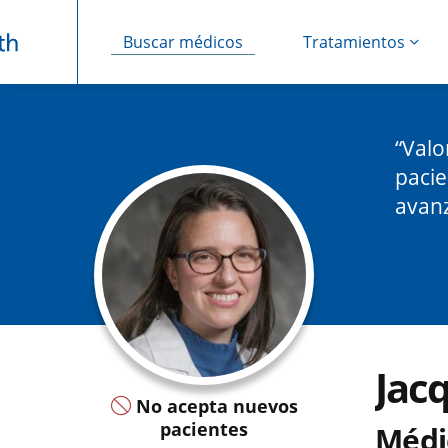
Buscar médicos
Tratamientos
Saltar navegación
Valo
pacie
avan
Jac
No acepta nuevos
pacientes
Médi