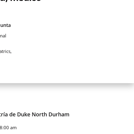
Junta
nal
trics,
atría de Duke North Durham
 8:00 am