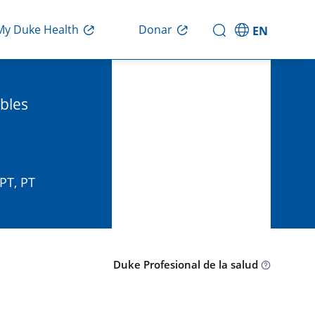
Donar
My Duke Health
EN
bles
PT, PT
Duke Profesional de la salud