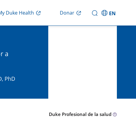
Donar
My Duke Health
EN
r a
D, PhD
Duke Profesional de la salud