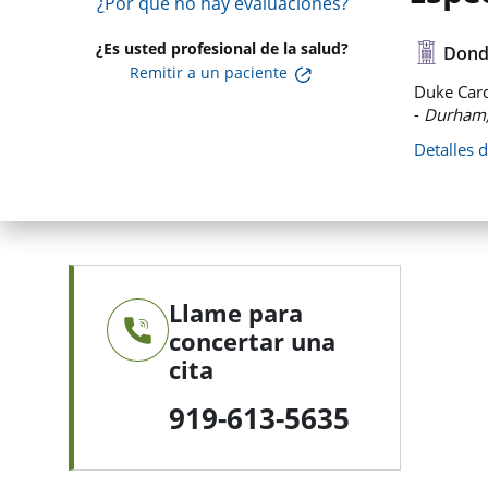
¿Por qué no hay evaluaciones?
¿Es usted profesional de la salud?
Dond
Remitir a un paciente
Duke Card
-
Durham
Detalles 
Llame para
concertar una
cita
919-613-5635