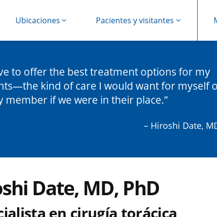
Ubicaciones
Pacientes y visitantes
rive to offer the best treatment options for my
nts—the kind of care I would want for myself o
y member if we were in their place.
– Hiroshi Date, M
oshi Date, MD, PhD
ialista en cirugía torácica