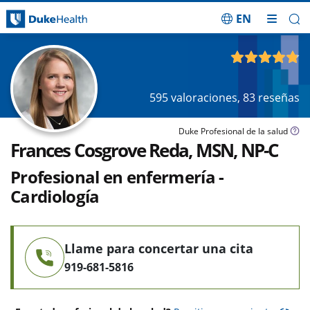
EN
Saltar navegación
4.82
de 5
595
valoraciones,
83
reseñas
Duke Profesional de la salud
Frances Cosgrove Reda, MSN, NP-C
Profesional en enfermería -
Cardiología
Llame para concertar una cita
919-681-5816