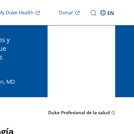
Donar
My Duke Health
EN
os y
que
s
wn, MD
Duke Profesional de la salud
ogía