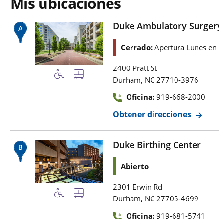
Mis ubicaciones
Duke Ambulatory Surger
Cerrado:
Apertura Lunes en
2400 Pratt St
,
Durham
NC
27710-3976
Oficina:
919-668-2000
Obtener direcciones
Duke Birthing Center
Abierto
2301 Erwin Rd
,
Durham
NC
27705-4699
Oficina:
919-681-5741