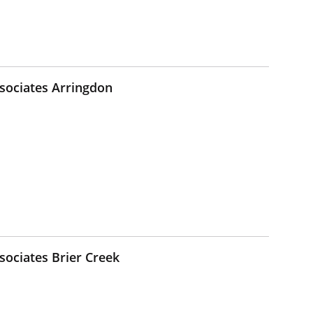
sociates Arringdon
ociates Brier Creek