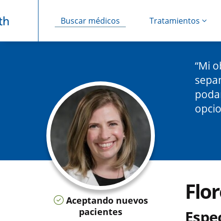
Buscar médicos
Tratamientos
Saltar navegación
Mi o
sepan
podam
opcio
Flo
Aceptando nuevos
pacientes
Espec