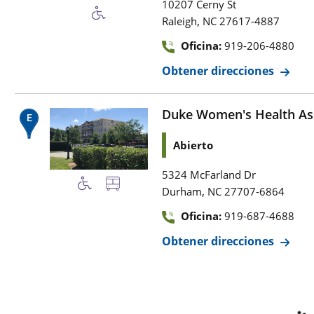
10207 Cerny St
,
Raleigh
NC
27617-4887
Oficina:
919-206-4880
Obtener direcciones
Duke Women's Health Ass
Abierto
5324 McFarland Dr
,
Durham
NC
27707-6864
Oficina:
919-687-4688
Obtener direcciones