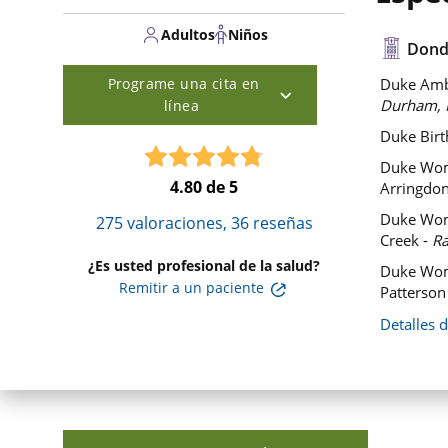
Adultos
Niños
Dond
Programe una cita en
Duke Ambu
Durham, 
línea
Duke Birt
Duke Wom
4.80
de 5
Arringdon
Duke Wome
275
valoraciones,
36
reseñas
Creek -
Ra
¿Es usted profesional de la salud?
Duke Wome
Remitir a un paciente
Patterson
Detalles 