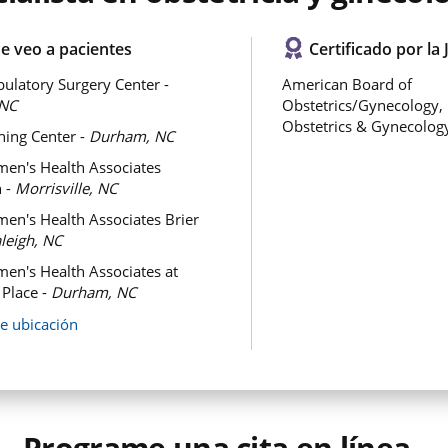
e veo a pacientes
Certificado por la 
latory Surgery Center -
American Board of
NC
Obstetrics/Gynecology,
Obstetrics & Gynecolog
hing Center -
Durham, NC
en's Health Associates
 -
Morrisville, NC
n's Health Associates Brier
leigh, NC
n's Health Associates at
 Place -
Durham, NC
de ubicación
Programe una cita en línea