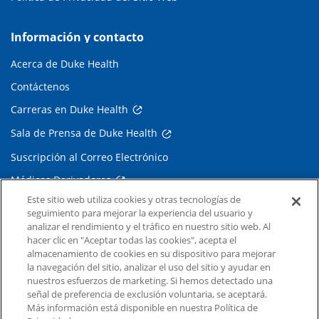
Información y contacto
Acerca de Duke Health
Contáctenos
Carreras en Duke Health
Sala de Prensa de Duke Health
Suscripción al Correo Electrónico
Médicos Derivadores
Este sitio web utiliza cookies y otras tecnologías de
seguimiento para mejorar la experiencia del usuario y
Enlaces relacionados
analizar el rendimiento y el tráfico en nuestro sitio web. Al
hacer clic en "Aceptar todas las cookies", acepta el
Duke Cancer Institute
almacenamiento de cookies en su dispositivo para mejorar
la navegación del sitio, analizar el uso del sitio y ayudar en
Duke Children's
nuestros esfuerzos de marketing. Si hemos detectado una
Duke School of Medicine
señal de preferencia de exclusión voluntaria, se aceptará.
Más información está disponible en nuestra Política de
Duke School of Nursing