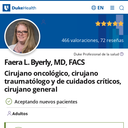
EN
Saltar navegación
Adultos
4.90
de 5
466
valoraciones,
72
reseñas
Duke Profesional de la salud
Faera L. Byerly, MD, FACS
Cirujano oncológico, cirujano
traumatólogo y de cuidados críticos,
cirujano general
Aceptando nuevos pacientes
Adultos