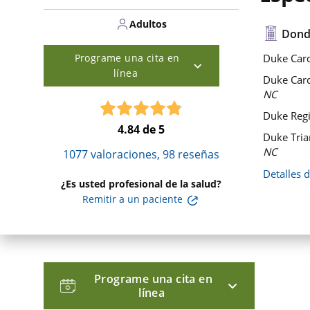
Adultos
Dond
Programe una cita en
Duke Card
línea
Duke Card
NC
Duke Regi
4.84
de 5
Duke Tria
NC
1077
valoraciones,
98
reseñas
Detalles 
¿Es usted profesional de la salud?
Remitir a un paciente
Programe una cita en
línea