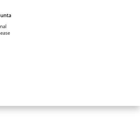
Junta
nal
sease