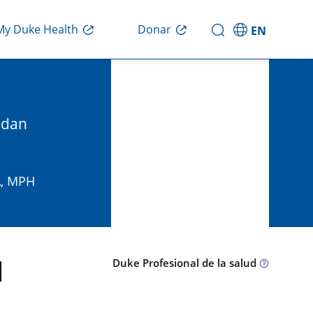
Donar
My Duke Health
EN
ndan
A, MPH
H
Duke Profesional de la salud