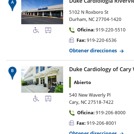
Duke Cardiología Riverv
5102 N Roxboro St
,
Durham
NC
27704-1420
Oficina:
919-220-5510
Fax:
919-220-6536
Obtener direcciones
Duke Cardiology of Cary
Abierto
540 New Waverly Pl
,
Cary
NC
27518-7422
Oficina:
919-206-8000
Fax:
919-206-8001
Obtener direcciones