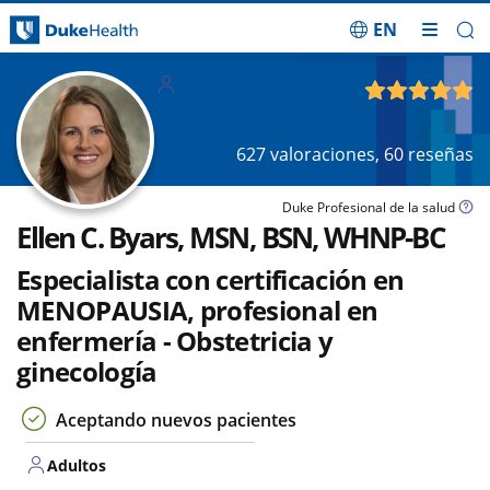
EN
Saltar navegación
Adultos
4.84
de 5
627
valoraciones,
60
reseñas
Duke Profesional de la salud
Ellen C. Byars, MSN, BSN, WHNP-BC
Especialista con certificación en
MENOPAUSIA, profesional en
enfermería - Obstetricia y
ginecología
Aceptando nuevos pacientes
Adultos