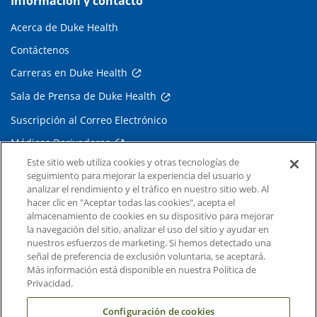
Información y contacto
Acerca de Duke Health
Contáctenos
Carreras en Duke Health
Sala de Prensa de Duke Health
Suscripción al Correo Electrónico
Médicos Derivadores
Este sitio web utiliza cookies y otras tecnologías de
seguimiento para mejorar la experiencia del usuario y
Enlaces relacionados
analizar el rendimiento y el tráfico en nuestro sitio web. Al
hacer clic en "Aceptar todas las cookies", acepta el
Duke Cancer Institute
almacenamiento de cookies en su dispositivo para mejorar
la navegación del sitio, analizar el uso del sitio y ayudar en
Duke Children's
nuestros esfuerzos de marketing. Si hemos detectado una
Duke School of Medicine
señal de preferencia de exclusión voluntaria, se aceptará.
Más información está disponible en nuestra Política de
Duke School of Nursing
Privacidad.
Duke University
Configuración de cookies