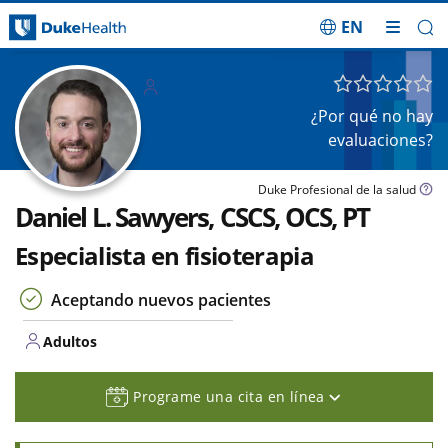
EN
Saltar navegación
Adulto
s
¿Por qué no hay
evaluaciones?
Duke Profesional de la salud
Daniel L. Sawyers, CSCS, OCS, PT
Especialista en fisioterapia
Aceptando nuevos pacientes
Adultos
Programe una cita en línea