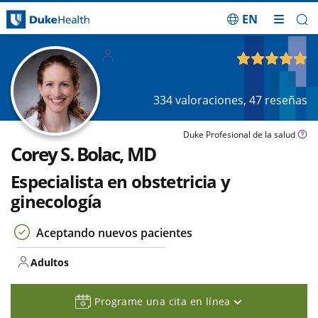
EN
Saltar navegación
Adultos
4.87
de 5
334
valoraciones,
47
reseñas
Duke Profesional de la salud
Corey S. Bolac, MD
Especialista en obstetricia y
ginecología
Aceptando nuevos pacientes
Adultos
Programe una cita en línea