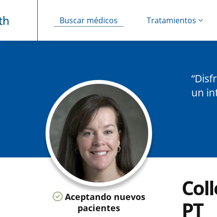
Buscar médicos
Tratamientos
Saltar navegación
Disf
un in
Coll
Aceptando nuevos
PT
pacientes