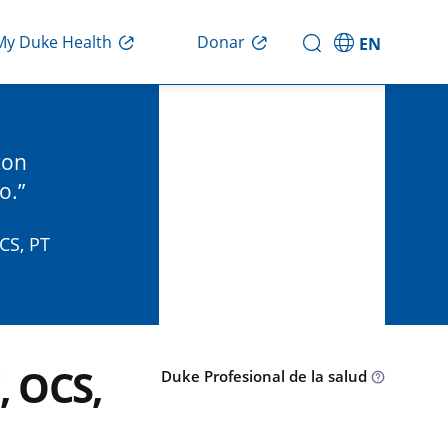
Donar
My Duke Health
EN
con
o.
CS, PT
, OCS,
Duke Profesional de la salud