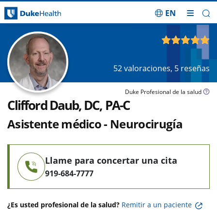
EN
Saltar navegación
4.95
de 5
52
valoraciones,
5
reseñas
Duke Profesional de la salud
Clifford Daub, DC, PA-C
Asistente médico - Neurocirugía
Llame para concertar una cita
919-684-7777
¿Es usted profesional de la salud?
Remitir a un paciente