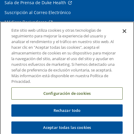
Sala de Prensa de Duke Health
Suscripción al Correo Electrónico
Médicos Derivadores
Este sitio web utiliza cookies y otras tecnologías de
seguimiento para mejorar la experiencia del usuario y
Enlaces relacionados
analizar el rendimiento y el tráfico en nuestro sitio web. Al
hacer clic en "Aceptar todas las cookies", acepta el
Duke Cancer Institute
almacenamiento de cookies en su dispositivo para mejorar
la navegación del sitio, analizar el uso del sitio y ayudar en
Duke Children's
nuestros esfuerzos de marketing. Si hemos detectado una
Duke School of Medicine
señal de preferencia de exclusión voluntaria, se aceptará.
Más información está disponible en nuestra Política de
Duke School of Nursing
Privacidad.
Duke University
Configuración de cookies
Rechazar todo
Copyright © 2004-2026 Duke University Health System
Términos y condiciones
Aceptar todas las cookies
Política de Privacidad