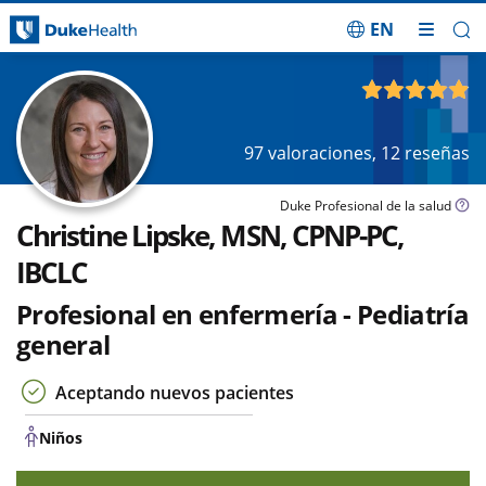
EN
Saltar navegación
Niños
4.90
de 5
97
valoraciones,
12
reseñas
Duke Profesional de la salud
Christine Lipske, MSN, CPNP-PC,
IBCLC
Profesional en enfermería - Pediatría
general
Aceptando nuevos pacientes
Niños