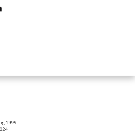
n
ing 1999
2024