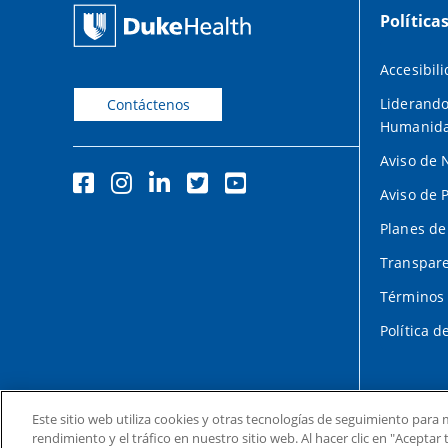
Política
Accesibil
Liderando
Contáctenos
Humanid
Aviso de 
Aviso de 
Planes de
Transpare
Términos 
Política d
Este sitio web utiliza cookies y otras tecnologías de seguimiento para m
rendimiento y el tráfico en nuestro sitio web. Al hacer clic en "Acepta