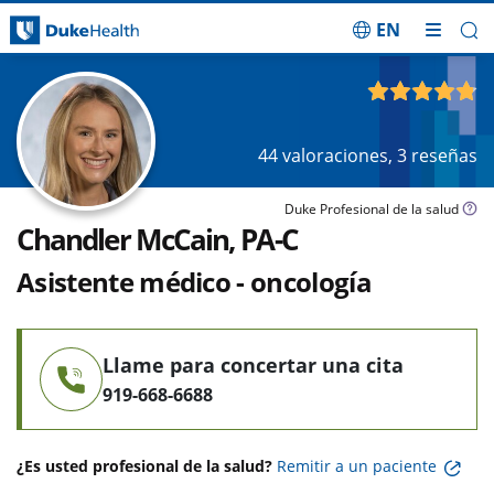
EN
Saltar navegación
4.81
de 5
44
valoraciones,
3
reseñas
Duke Profesional de la salud
Chandler McCain, PA-C
Asistente médico - oncología
Llame para concertar una cita
919-668-6688
¿Es usted profesional de la salud?
Remitir a un paciente