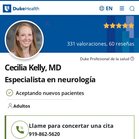
EN
Saltar navegación
Adultos
4.89
de 5
331
valoraciones,
60
reseñas
Duke Profesional de la salud
Cecilia Kelly, MD
Especialista en neurología
Aceptando nuevos pacientes
Adultos
Llame para concertar una cita
919-862-5620